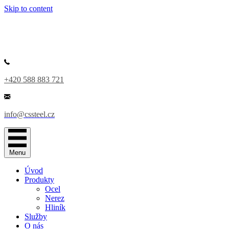
Skip to content
+420 588 883 721
info@cssteel.cz
Menu
Úvod
Produkty
Ocel
Nerez
Hliník
Služby
O nás