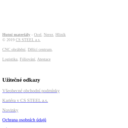
rozměr zajistíme v případě větší objednávky za výhodných podmínek.
POPTAT
Zcela nezávazná poptávka
Hutní materiály
-
Ocel
,
Nerez
,
Hliník
©
2019
CS STEEL a.s.
CNC obrábění
,
Dělící centrum
,
Logistika
,
Fóliování
,
Atestace
Užitečné odkazy
Všeobecné obchodní podmínky
Kariéra v CS STEEL a.s.
Novinky
Ochrana osobních údajů