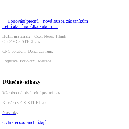
Posts
← Foliování plechů – nová služba zákazníkům
Letní akční nabídka kulatin →
navigation
Hutní materiály
-
Ocel
,
Nerez
,
Hliník
©
2019
CS STEEL a.s.
CNC obrábění
,
Dělící centrum
,
Logistika
,
Fóliování
,
Atestace
Užitečné odkazy
Všeobecné obchodní podmínky
Kariéra v CS STEEL a.s.
Novinky
Ochrana osobních údajů