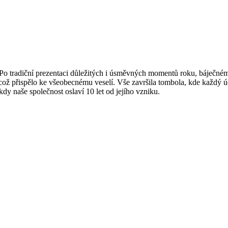
tradiční prezentaci důležitých i úsměvných momentů roku, báječném r
 což přispělo ke všeobecnému veselí. Vše završila tombola, kde každý 
dy naše společnost oslaví 10 let od jejího vzniku.