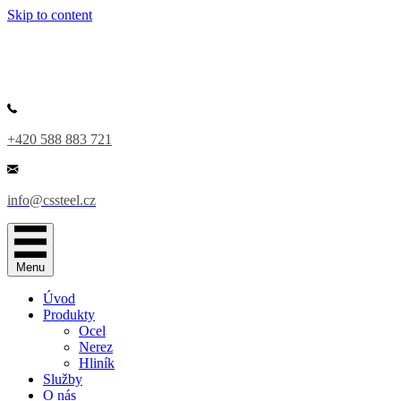
Skip to content
+420 588 883 721
info@cssteel.cz
Menu
Úvod
Produkty
Ocel
Nerez
Hliník
Služby
O nás