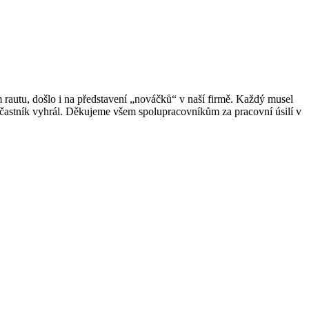
autu, došlo i na představení „nováčků“ v naší firmě. Každý musel
účastník vyhrál. Děkujeme všem spolupracovníkům za pracovní úsilí v